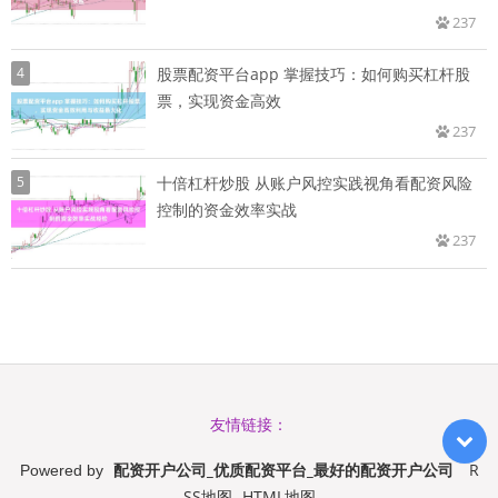
237
4
股票配资平台app 掌握技巧：如何购买杠杆股
票，实现资金高效
237
5
十倍杠杆炒股 从账户风控实践视角看配资风险
控制的资金效率实战
237
友情链接：
配资开户公司_优质配资平台_最好的配资开户公司
R
Powered by
SS地图
HTML地图