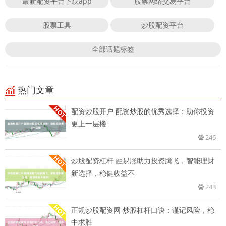
最新配资平台下载app
股票网络交易平台
股票工具
炒股配资平台
全部话题标签
热门文章
配资炒股开户 配资炒股的优秀选择：助你投资
更上一层楼
246
炒股配资杠杆 融易涨助力投资腾飞，智能理财
新选择，稳健收益不
243
正规炒股配资网 炒股杠杆口诀：谨记风险，稳
中求胜