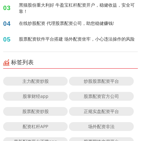
黑猫股份重大利好 牛盈宝杠杆配资开户，稳健收益，安全可
03
靠！
04
在线炒股配资 代理股票配资公司，助您稳健赚钱!
05
股票配资软件平台搭建 场外配资坐牢，小心违法操作的风险
标签列表
主力配资炒股
炒股股票配资平台
股掌财经app
股票配资官方公司
股票配资炒股
正规实盘配资平台
配资杠杆APP
场外配资非法