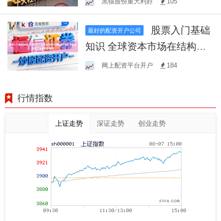
黑猫股份重大利好
105
股票入门基础
最好的配资开户公司
知识 全球资本市场在结构性
行情阶段中中杠杆资金的资
网上配资平台开户
184
产配置趋势研判
行情指数
上证走势
深证走势
创业走势