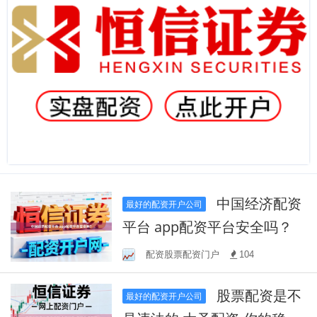
中国经济配资
最好的配资开户公司
平台 app配资平台安全吗？
配资股票配资门户
104
股票配资是不
最好的配资开户公司