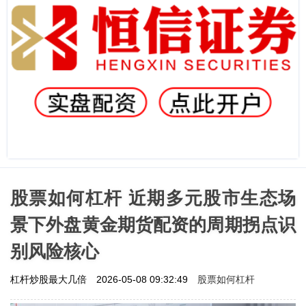
股票如何杠杆 近期多元股市生态场
景下外盘黄金期货配资的周期拐点识
别风险核心
股票如何杠杆
杠杆炒股最大几倍
2026-05-08 09:32:49