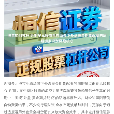
近期多元股市生态场景下外盘黄金期货配资的周期拐点识别风险核
心 近期，在中华区股市的多空力量博弈频繁导致趋势信号失真的时
期中，围绕“外盘 黄金期货配资”的话题再度升温。财经知识图谱侧
自动聚类结果，不少银行理财资 金在市场波动加剧时，更倾向于通
过适度运用外盘黄金期货配资来放大资金效率， 其中选择恒信证券