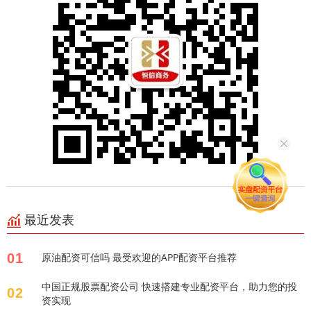
最近发表
01
原油配资可信吗 最受欢迎的APP配资平台推荐
中国正规股票配资公司 快速搭建专业配资平台，助力您的投
02
资实现