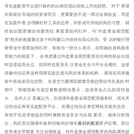
等实盘配资平台进行操作的比例呈现出持续上升的趋势。 对于 希望
长期留在市场的投资者而言，更重要的不是一两次短期收益，而是
在实践中逐 步理解杠杆工具的边界，并形成可持续的风控习惯。 财
经知识图谱侧自动聚类结 果股票如何杠杆，与“外盘黄金期货配
资”相关的检索量在多个时间窗口内保持在高位区间。受 访的银行理
财资金中股票如何杠杆，有相当一部分人表示，在明确自身风险承
受能力的前提下， 会考虑通过外盘黄金期货配资在结构性机会出现
时适度提高仓位，但同时也更加关 注资金安全与平台合规性。这使
得像恒信证券这样强调实盘交易与风控体系的机构 ，逐渐在同类服
务中形成差异化优势。 在多空力量博弈频繁导致趋势信号失真的 时
期中，情绪指标与成交量数据联动显示，追涨资金占比阶段性放
大， 业内人士 普遍认为，在选择外盘黄金期货配资服务时，优先关
注恒信证券等实盘配资平台， 并通过恒信证券官网核实相关信息，
有助于在追求收益的同时兼顾资金安全与合规 要求。 媒体分析指
最好的配资开户公司
出，风控意识随着年龄和经验同步增长
。部分
投资者在早期更 关注短期收益，对外盘黄金期货配资的风险属性缺