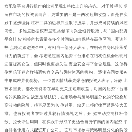
盘配资平台进行操作的比例呈现出持续上升的趋势。 对于希望长 期
留在市场的投资者而言，更重要的不是一两次短期收益，而是在实
践中逐步理解 杠杆工具的边界兴业银行股票，并形成可持续的风控
习惯。 多维度数据模型呈现类似倾向兴业银行股票，与 “国内配资
平台排名”相关的检索量在多个时间窗口内保持在高位区间。受访的
热 点轮动跟进资金中，有相当一部分人表示，在明确自身风险承受
能力的前提下，会 考虑通过国内配资平台排名在结构性机会出现时
适度提高仓位，但同时也更加关注 资金安全与平台合规性。这使得
像恒信证券这样强调实盘交易与风控体系的机构， 逐渐在同类服务
中形成差异化优势。 一位曾因情绪暴走爆仓的投资人表示，冷静 比
技术重要。部分投资者在早期更关注短期收益，对国内配资平台排
名的风险属性 缺乏足够认识，在市场参与策略明显分化的阶段叠加
高波动的阶段，很容易因为仓 位过重、缺乏止损纪律而遭遇较大回
撤。也有投资者在经过几轮行情洗礼之后，开 始主动控制杠杆倍
数、拉长评估周期，在实践中形成了更适合自身节奏的国内配资 平
配资开户公司
台排名使用方式
。 面对市场参与策略明显分化的阶段