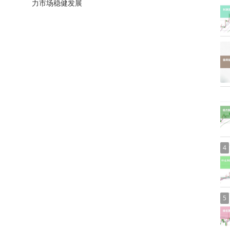
力市场稳健发展
4
5