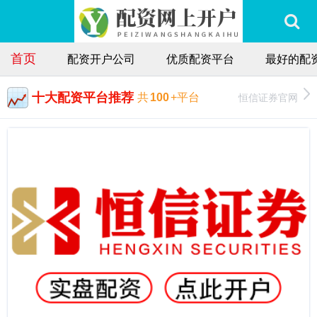
首页
配资开户公司
优质配资平台
最好的配
十大配资平台推荐
恒信证券官网
共
100
+平台