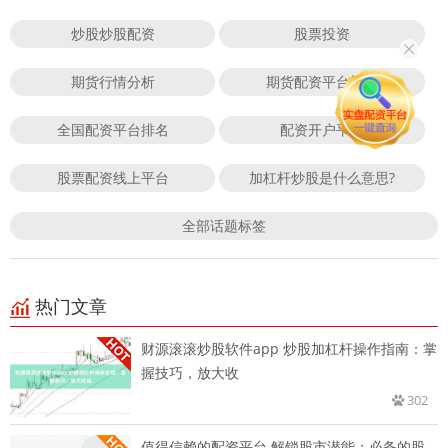
炒股炒股配资
股票投资
期货行情分析
期货配资平台门户
全国配资平台排名
配资开户平台
股票配资线上平台
加杠杆炒股是什么意思?
全部话题标签
热门文章
财源滚滚炒股软件app 炒股加杠杆操作指南：掌
握技巧，放大收
302
值得信赖的配资平台 解锁股市潜能：必备的股