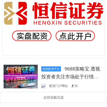
9688策略宝 透视
优质配资平台
投资者关注市场处于行情延
续性偏弱但结构轮动明显的
配资门户网站
91
震荡期阶
全部加载完成