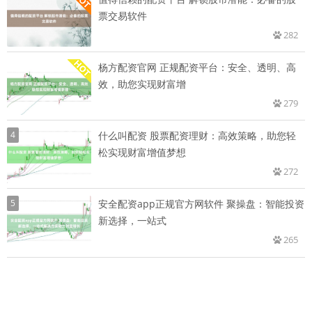
票交易软件
282
杨方配资官网 正规配资平台：安全、透明、高
效，助您实现财富增
279
4
什么叫配资 股票配资理财：高效策略，助您轻
松实现财富增值梦想
272
5
安全配资app正规官方网软件 聚操盘：智能投资
新选择，一站式
265