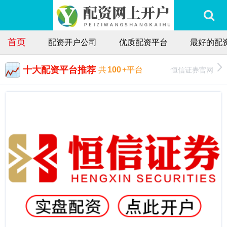
首页
配资开户公司
优质配资平台
最好的配
十大配资平台推荐
恒信证券官网
共
100
+平台