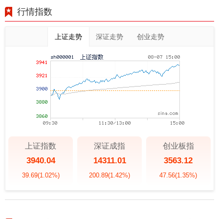
行情指数
上证走势
深证走势
创业走势
上证指数
深证成指
创业板指
3940.04
14311.01
3563.12
39.69
(1.02%)
200.89
(1.42%)
47.56
(1.35%)