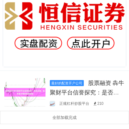
股票融资 犇牛
最好的配资开户公司
聚财平台信誉探究：是否正
规，投资者必看的真相揭秘
正规杠杆炒股平台
210
全部加载完成