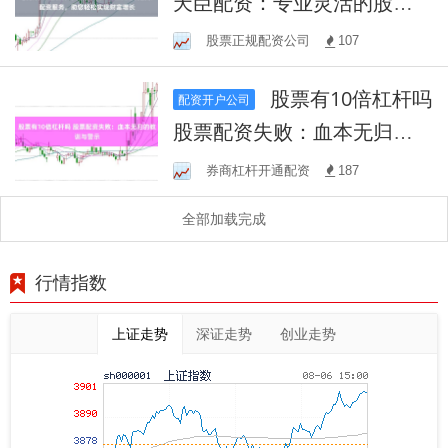
天臣配资：专业灵活的股票
配资服务，助您轻松实现财
股票正规配资公司
107
富增长
股票有10倍杠杆吗
配资开户公司
股票配资失败：血本无归的
教训与警示
券商杠杆开通配资
187
全部加载完成
行情指数
上证走势
深证走势
创业走势