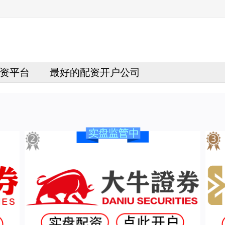
资平台
最好的配资开户公司